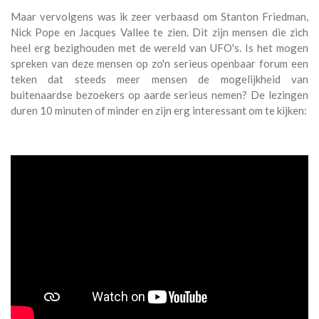
Maar vervolgens was ik zeer verbaasd om Stanton Friedman,
Nick Pope en Jacques Vallee te zien. Dit zijn mensen die zich
heel erg bezighouden met de wereld van UFO's. Is het mogen
spreken van deze mensen op zo'n serieus openbaar forum een
teken dat steeds meer mensen de mogelijkheid van
buitenaardse bezoekers op aarde serieus nemen? De lezingen
duren 10 minuten of minder en zijn erg interessant om te kijken: