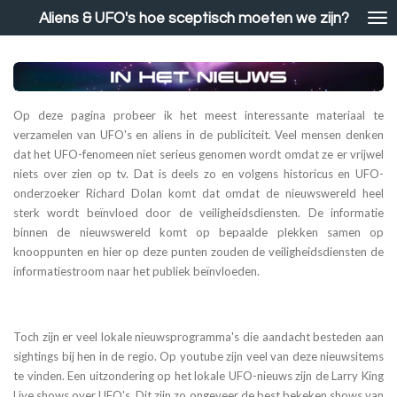
Ga
Aliens & UFO's hoe sceptisch moeten we zijn?
direct
naar
de
hoofdinhoud
Op deze pagina probeer ik het meest interessante materiaal te
verzamelen van UFO's en aliens in de publiciteit. Veel mensen denken
dat het UFO-fenomeen niet serieus genomen wordt omdat ze er vrijwel
niets over zien op tv. Dat is deels zo en volgens historicus en UFO-
onderzoeker Richard Dolan komt dat omdat de nieuwswereld heel
sterk wordt beïnvloed door de veiligheidsdiensten. De informatie
binnen de nieuwswereld komt op bepaalde plekken samen op
knooppunten en hier op deze punten zouden de veiligheidsdiensten de
informatiestroom naar het publiek beïnvloeden.
Toch zijn er veel lokale nieuwsprogramma's die aandacht besteden aan
sightings bij hen in de regio. Op youtube zijn veel van deze nieuwsitems
te vinden. Een uitzondering op het lokale UFO-nieuws zijn de Larry King
Live shows over UFO's. Dit zijn zo ongeveer de best bekeken shows van