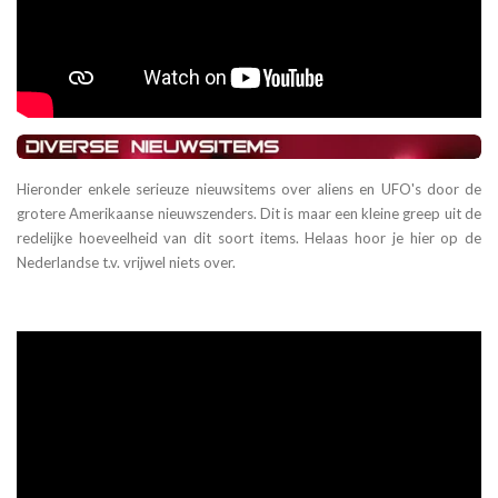
Hieronder enkele serieuze nieuwsitems over aliens en UFO's door de
grotere Amerikaanse nieuwszenders. Dit is maar een kleine greep uit de
redelijke hoeveelheid van dit soort items. Helaas hoor je hier op de
Nederlandse t.v. vrijwel niets over.